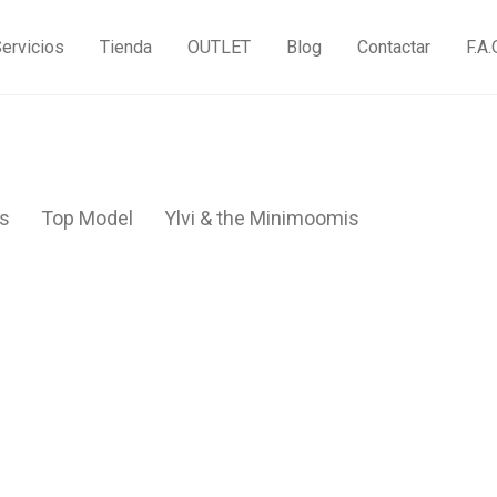
ervicios
Tienda
OUTLET
Blog
Contactar
F.A.
es
Top Model
Ylvi & the Minimoomis