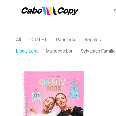
S
All
OUTLET
Papelería
Regalos
⁄
⁄
⁄
Lisa y Lena
Muñecas Lori
Sylvanian Famili