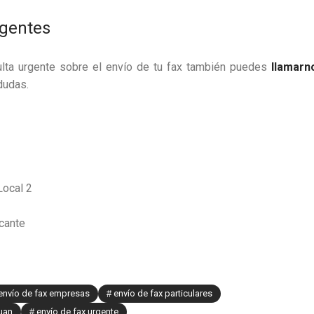
rgentes
sulta urgente sobre el envío de tu fax también puedes
llamarn
dudas.
Local 2
cante
envío de fax empresas
envío de fax particulares
juan
envío de fax urgente