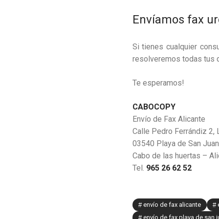
Envíamos fax u
Si tienes cualquier con
resolveremos todas tus 
Te esperamos!
CABOCOPY
Envío de Fax Alicante
Calle Pedro Ferrándiz 2, 
03540 Playa de San Juan
Cabo de las huertas – Ali
Tel.
965 26 62 52
envío de fax alicante
envío de fax playa de san 