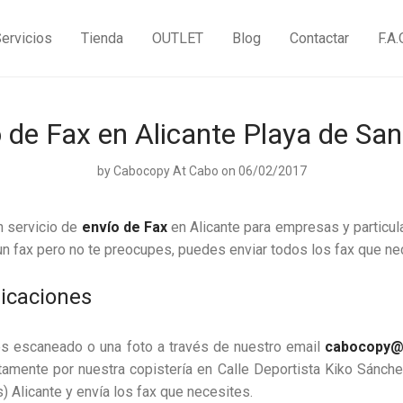
ervicios
Tienda
OUTLET
Blog
Contactar
F.A.
 de Fax en Alicante Playa de Sa
by
Cabocopy At Cabo
on 06/02/2017
 servicio de
envío de Fax
en Alicante para empresas y particul
n fax pero no te preocupes, puedes enviar todos los fax que n
licaciones
es escaneado o una foto a través de nuestro email
cabocopy@
tamente por nuestra copistería en Calle Deportista Kiko Sánch
) Alicante y envía los fax que necesites.