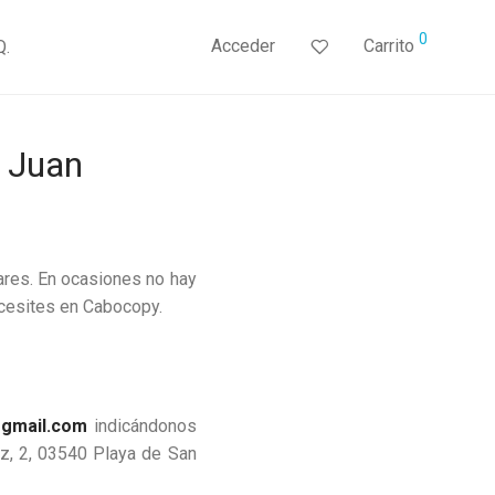
0
Acceder
Carrito
Q.
n Juan
ares. En ocasiones no hay
ecesites en Cabocopy.
gmail.com
indicándonos
ez, 2, 03540 Playa de San