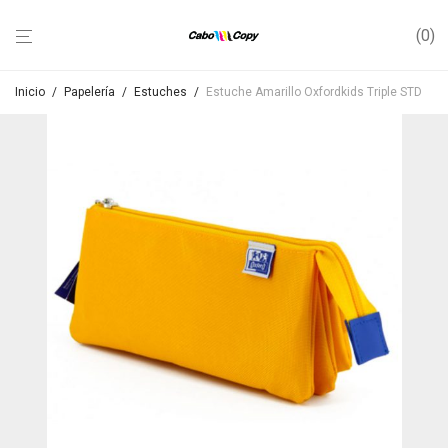
0
Inicio
/
Papelería
/
Estuches
/
Estuche Amarillo Oxfordkids Triple STD