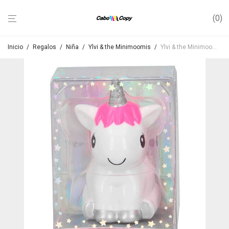
0
Inicio
/
Regalos
/
Niña
/
Ylvi & the Minimoomis
/
Ylvi & the Minimoomis – Brillo de Labios, Unicornio Naya