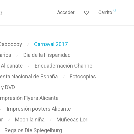
0
Acceder
Carrito
Q.
Cabocopy
Carnaval 2017
⁄
años
Día de la Hispanidad
⁄
Alicanate
Encuadernación Channel
⁄
iesta Nacional de España
Fotocopias
⁄
 y DVD
Impresión Flyers Alicante
Impresión posters Alicante
⁄
ar
Mochila niña
Muñecas Lori
⁄
⁄
Regalos Die Spiegelburg