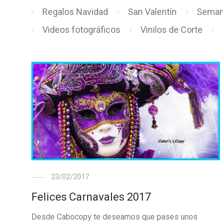
Regalos Navidad
San Valentín
Seman
⁄
⁄
⁄
Videos fotográficos
Vinilos de Corte
⁄
⁄
⁄
23/02/2017
Felices Carnavales 2017
Desde Cabocopy te deseamos que pases unos