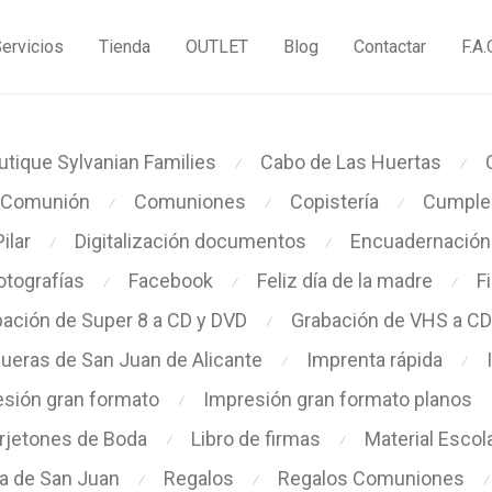
ervicios
Tienda
OUTLET
Blog
Contactar
F.A.
utique Sylvanian Families
Cabo de Las Huertas
⁄
⁄
Comunión
Comuniones
Copistería
Cumple
⁄
⁄
⁄
Pilar
Digitalización documentos
Encuadernación 
⁄
⁄
tografías
Facebook
Feliz día de la madre
F
⁄
⁄
⁄
ación de Super 8 a CD y DVD
Grabación de VHS a CD
⁄
ueras de San Juan de Alicante
Imprenta rápida
⁄
⁄
sión gran formato
Impresión gran formato planos
⁄
rjetones de Boda
Libro de firmas
Material Escol
⁄
⁄
a de San Juan
Regalos
Regalos Comuniones
⁄
⁄
⁄