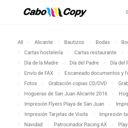
S
All
Alicante
Bautizos
Bodas
Bo
⁄
⁄
⁄
⁄
Cartas hostelería
Cartas restaurante
⁄
⁄
⁄
Día de la Madre
Día del Padre
Día del 
⁄
⁄
⁄
Envío de FAX
Escaneado documentos y fo
⁄
⁄
Fotos
Grabación copias CD/DVD
Grab
⁄
⁄
⁄
Hogueras de San Juan Alicante 2016
Hog
⁄
⁄
Impresión Flyers Playa de San Juan
Impre
⁄
⁄
Impresión Tarjetas de Visita
Impresión ta
⁄
⁄
Navidad
Patrocinador Racing AX
Play
⁄
⁄
⁄