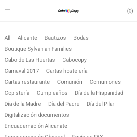
0
All
Alicante
Bautizos
Bodas
Boutique Sylvanian Families
Cabo de Las Huertas
Cabocopy
Carnaval 2017
Cartas hostelería
Cartas restaurante
Comunión
Comuniones
Copistería
Cumpleaños
Día de la Hispanidad
Día de la Madre
Día del Padre
Día del Pilar
Digitalización documentos
Encuadernación Alicanate
Encuadernación Channel
Envío de FAX