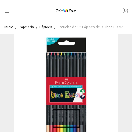
0
Inicio
/
Papelería
/
Lápices
/
Estuche de 12 Lápices de la línea Black Edition de Faber Castell