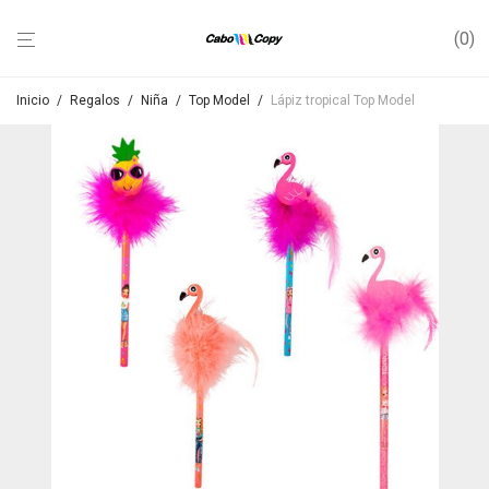
0
Inicio
/
Regalos
/
Niña
/
Top Model
/
Lápiz tropical Top Model