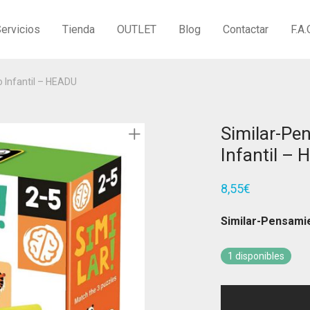
ervicios
Tienda
OUTLET
Blog
Contactar
F.A.
 Infantil – HEADU
Similar-Pe
Infantil –
8,55
€
Similar-Pensamie
1 disponibles